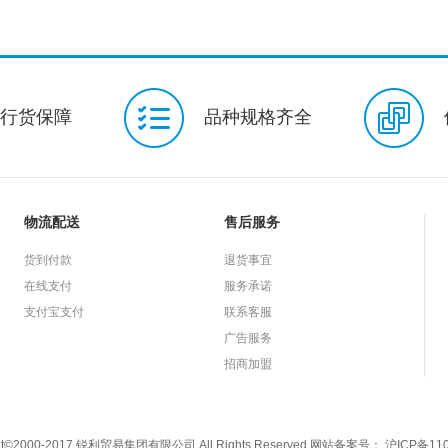
用手帕纸
商用皮夹纸
维达
商用擦手纸
商用珍宝纸
尔美
商用擦手纸
商用珍宝纸
个人清洁护理
多芬
沐浴香皂
洗发露
精华素
清扬
洗发露
洗护套
行货保障
润肤露
润唇膏
修护晶冻
品种规格齐全
中华
草本源萃
健
理
专业护理
其它
家庭清洁用品
奥妙
洗衣粉
清新柔顺
花漾香氛
怡神熏衣草
香氛精油
其他护理
清洁袋
霓裳
洗衣液
洗衣凝珠
防静电喷雾
洗手器
物流配送
售后服务
肤柔系列
Wake up系列
茶语系列
厕后倍洁系列
厨房清
货到付款
退货事宜
菌温和
得宝
卫生湿巾
卸妆湿巾
女性护理用品
七
在线支付
服务承诺
系列
女生护垫
安尔乐
蓝芯体验
极洁主义
抑菌
支付宝支付
联系客服
套装
整箱购
婴幼儿纸尿裤
安儿乐
电商装纸尿裤
广告服务
系列
超值干爽系列
零感丝薄纸尿片
成人护理用品
安而
招商加盟
贴身防漏系列
长效干爽系列
棉柔系列
机器配件汽配件
理用品
ght©2000-2017 锐利贸易集团有限公司 All Rights Reserved
网站备案号： 沪ICP备110