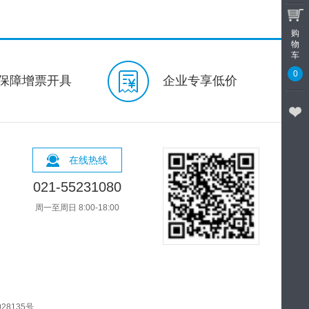
多康
商用擦手纸
洁柔
购
沐浴露
洗发露
精华素
物
车
装
精华素
卫宝
沐浴露
0
齿白
保障增票开具
魔丽迅白
双钙防蛀
企业专享低价
洗衣液
洗衣皂
护理剂
剂
思高
手套
夹布拖
清洁日用湿巾
心相印
在线热线
洁系列
眼镜清洁系列
优选
度空间
日用套装
夜用套装
021-55231080
净味
新呼吸
日用系列
周一至周日 8:00-18:00
扭扭弹力裤
超柔防漏纸尿片
康
电商装纸尿裤
舒适干爽系列
工业用产品
🔥特价清仓
28135号