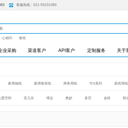
083
客服热线：021-55231080
心相印
卷纸
企业采购
渠道客户
API客户
定制服务
关于
家用抽纸
家用卷筒纸
商务用纸
竹π系列
厨房用纸
卷纸
洁云
家用抽纸
商务用纸
清风
家用抽纸
七度空间
安儿乐
维达
奥妙
多芬
金纺
联
用纸
洁柔
家用抽纸
家用卷筒纸
居家日用纸品
士林
力士
清扬
霓裳
联合利华内买项目
新呼吸
帕纸
便携皮夹纸
优选
家用抽纸
无芯卷纸
便携手
家用卷筒纸
便携手帕纸
得宝
家用抽纸
便携手
纸
商务系列用纸
心相印
商用抽纸
商用卷筒纸