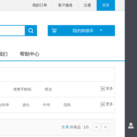
我的订单
客户服务
注册
登录
我的购物车
我们
帮助中心
更多
便携手帕纸
维达
家用卷筒纸
无芯卷纸
更多
合利华
凌仕
中华
清风
心相印
家用抽纸
家用卷筒纸
舒适达
洁云
清仓处理
帕纸
品诺
便携手帕纸
帕纸
清风
家用抽纸
0
共
件商品 1/0
<
>
商用餐巾纸
商用擦手纸