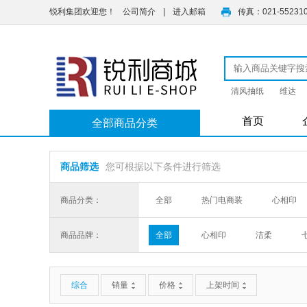
锐利集团欢迎您！
公司简介
|
进入邮箱
传真：021-55231
清风抽纸
维达
首页
全部商品分类
商品筛选
您可根据以下条件进行筛选
商品分类：
全部
热门电商装
心相印
家用抽纸
家用卷筒纸
无芯
商品品牌：
全部
心相印
洁柔
厨房用纸
便携手帕纸
商务
3M
安而康
金纺
凡
竹π系列
厨房用纸
便携手
配件
便携皮夹纸
维达
家用抽纸
综合
销量
价格
上架时间
家用卷筒纸
洁柔
便携手帕