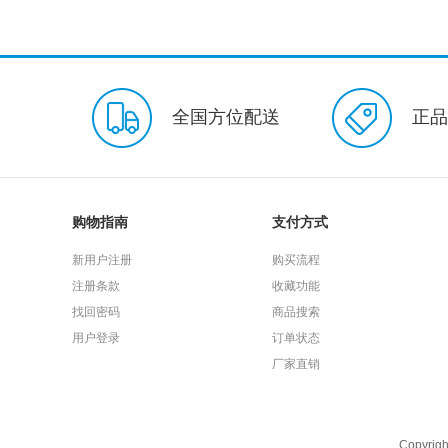
商用珍宝纸
商用平切纸
商
商用擦手纸
商用珍宝纸
维
洁面泡泡
力士
沐浴露
全国方位配送
除菌香皂
洗手液
凡士林
正品
多效+护龈
舒适达
劲速护
洗洁精
金纺
纯净温和
百洁布
抹布
悦适
购物指南
支付方式
婴儿系列
卫生洁肤系列
洁
新用户注册
购买流程
婴儿PP清洁系列
维达
去
注册条款
收藏功能
日夜用套装
少女系列
优雅
找回密码
商品搜索
夜用系列
迷你卫生巾
组合
用户登录
订单状态
超能吸系列
成长裤
小轻芯
厂家直销
纤薄系列护理垫
加长防漏系列
📰纸品
🛀清洁用品
❤️护
Copyri