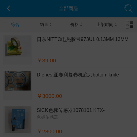
全部商品
综合
销量
价格
上架时间
日东NITTO电热胶带973UL 0.13MM 13MM
10M高温胶带
￥39.00
Dienes 亚赛利复卷机底刀bottom knife
280A142001001圆刀座D200 D144
17.5TCT（硬质合金）亚赛利复卷底刀
￥3000.00
SICK色标传感器1078101 KTX-
色标传感器
WP91141242ZZZZZZZZZZZZZZZ1
￥2800.00